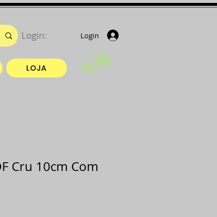
Login:
Login
LOJA
DF Cru 10cm Com