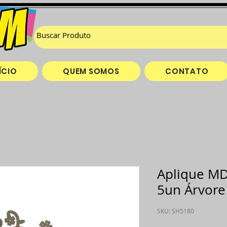
ÍCIO
QUEM SOMOS
CONTATO
Aplique M
5un Árvore
SKU: SH5180