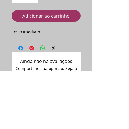
Adicionar ao carrinho
Envio imediato
Ainda não há avaliações
Compartilhe sua opinião. Seja o
primeiro a deixar uma avaliação.
Avaliar
Assine nossa
newsletter •
Email