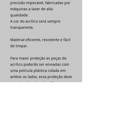
precisão impecável, fabricadas por
máquinas a laser de alta
qualidade.
A cor do acrílico será sempre
transparente.
Material eficiente, resistente e fácil
de limpar.
Para maior proteção as peças de
acrílico poderão ser enviadas com
uma película plástica colada em
ambos os lados, essa proteção deve
ser retirada antes de utilizar as
espátulas.
Preço referente a uma unidade.