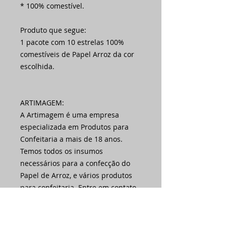
* 100% comestível.
Produto que segue:
1 pacote com 10 estrelas 100%
comestíveis de Papel Arroz da cor
escolhida.
ARTIMAGEM:
A Artimagem é uma empresa
especializada em Produtos para
Confeitaria a mais de 18 anos.
Temos todos os insumos
necessários para a confecção do
Papel de Arroz, e vários produtos
para confeitaria. Entre em contato
conosco pelo campo de
mensagens.
Atendimento: segunda a sexta das