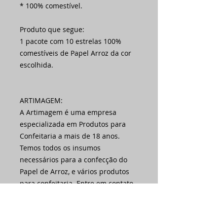
* 100% comestível.
Produto que segue:
1 pacote com 10 estrelas 100%
comestíveis de Papel Arroz da cor
escolhida.
ARTIMAGEM:
A Artimagem é uma empresa
especializada em Produtos para
Confeitaria a mais de 18 anos.
Temos todos os insumos
necessários para a confecção do
Papel de Arroz, e vários produtos
para confeitaria. Entre em contato
conosco pelo campo de
mensagens.
Atendimento: segunda a sexta das