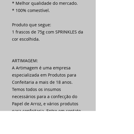
* Melhor qualidade do mercado.
* 100% comestível.
Produto que segue:
1 frascos de 75g com SPRINKLES da
cor escolhida.
ARTIMAGEM:
A Artimagem é uma empresa
especializada em Produtos para
Confeitaria a mais de 18 anos.
Temos todos os insumos
necessários para a confecção do
Papel de Arroz, e vários produtos
para confeitaria. Entre em contato
conosco pelo campo de
mensagens.
Atendimento: segunda a sexta das