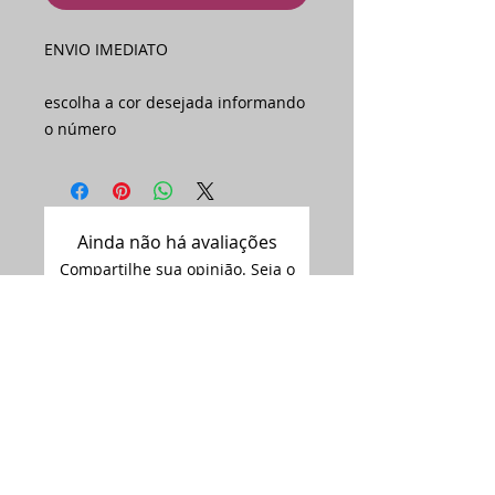
ENVIO IMEDIATO
escolha a cor desejada informando
o número
Ainda não há avaliações
Compartilhe sua opinião. Seja o
primeiro a deixar uma avaliação.
Avaliar
Assine nossa
newsletter •
Email