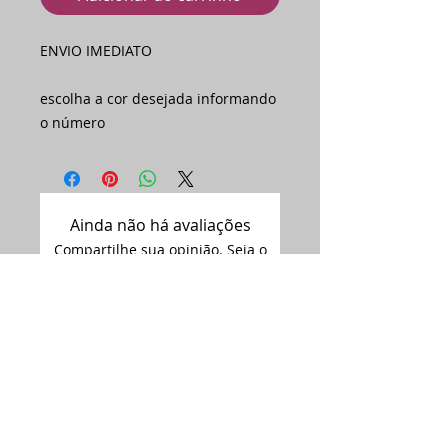
ENVIO IMEDIATO
escolha a cor desejada informando
o número
Ainda não há avaliações
Compartilhe sua opinião. Seja o
primeiro a deixar uma avaliação.
Avaliar
Assine nossa
newsletter •
Email