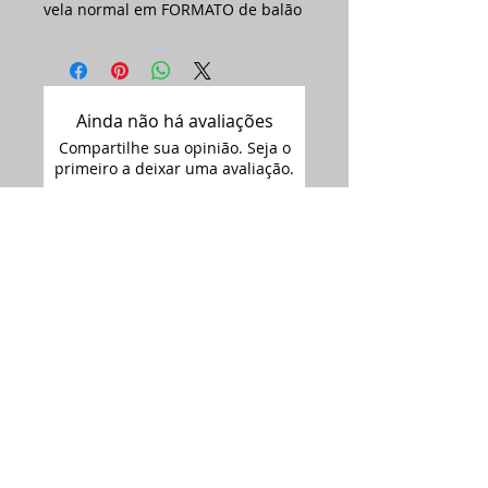
vela normal em FORMATO de balão
Ainda não há avaliações
Compartilhe sua opinião. Seja o
primeiro a deixar uma avaliação.
Avaliar
Assine nossa
newsletter •
Email
Enviar
ARTIMAGEM - CNPJ:
12.681.238
/0001-09