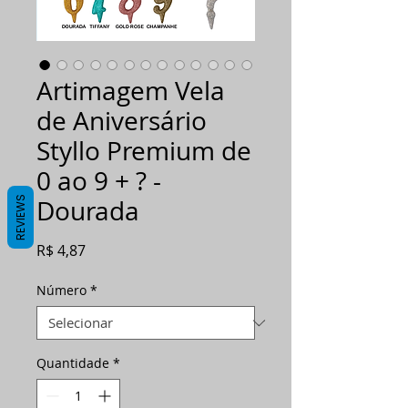
Artimagem Vela
de Aniversário
Styllo Premium de
0 ao 9 + ? -
REVIEWS
Dourada
Preço
R$ 4,87
Número
*
Quantidade
*