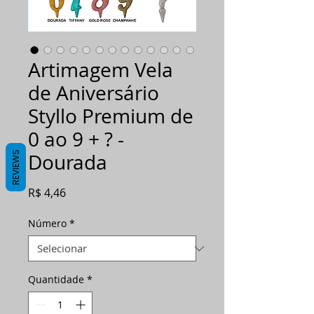
Artimagem Vela
de Aniversário
Styllo Premium de
0 ao 9 + ? -
REVIEWS
Dourada
Preço
R$ 4,46
Número
*
Quantidade
*