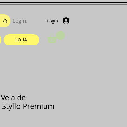
Login:
Login
LOJA
Vela de
o Styllo Premium