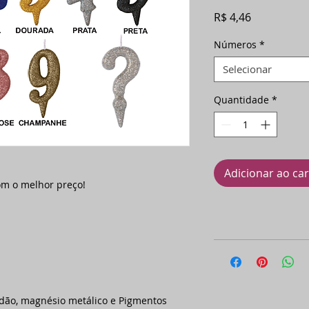
Preço
R$ 4,46
Números
*
Selecionar
Quantidade
*
Adicionar ao ca
om o melhor preço!
odão, magnésio metálico e Pigmentos