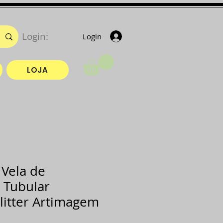
Login:
Login
LOJA
Vela de
 Tubular
itter Artimagem