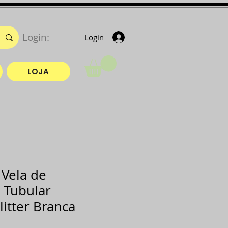
Login:
Login
LOJA
Vela de
 Tubular
itter Branca