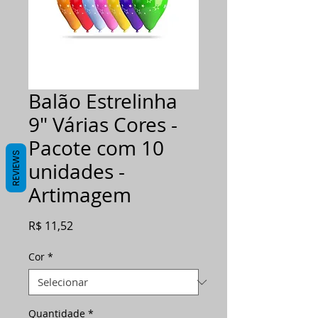
Balão Estrelinha
9" Várias Cores -
Pacote com 10
REVIEWS
unidades -
Artimagem
Preço
R$ 11,52
Cor
*
Quantidade
*