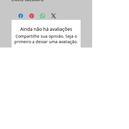
Ainda não há avaliações
Compartilhe sua opinião. Seja o
primeiro a deixar uma avaliação.
Avaliar
Assine nossa
newsletter •
Email
Enviar
ARTIMAGEM - CNPJ:
12.681.238
/0001-09
Siga-nos no