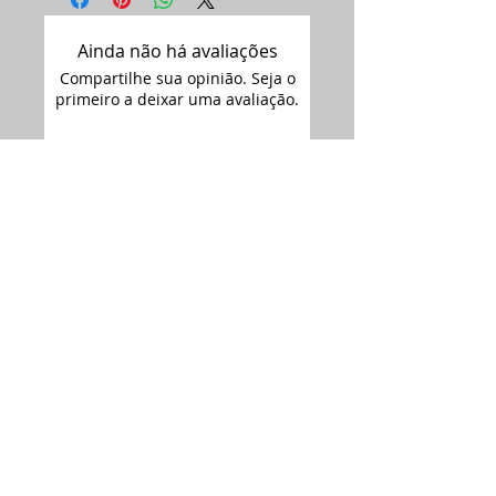
Ainda não há avaliações
Compartilhe sua opinião. Seja o
primeiro a deixar uma avaliação.
Avaliar
Assine nossa
newsletter •
Email
Enviar
ARTIMAGEM - CNPJ:
12.681.238
/0001-09
Siga-nos no
Rua Florianópolis 2692,
Instagram:
Bairro Iguaçú / Céu Azul - PR
Siga-nos no
(45) 32663387