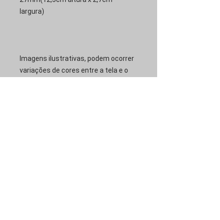
largura)
Imagens ilustrativas, podem ocorrer
variações de cores entre a tela e o
produto
Ainda não há avaliações
Compartilhe sua opinião. Seja o
primeiro a deixar uma avaliação.
Avaliar
Assine nossa