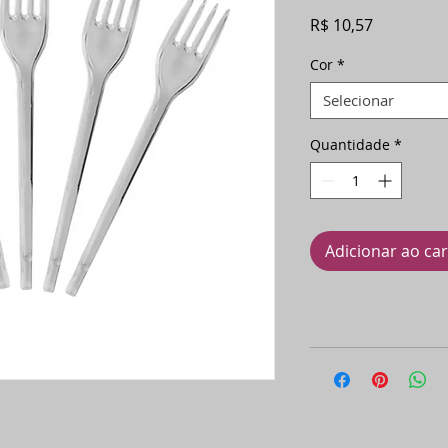
Preço
R$ 10,57
Cor
*
Selecionar
Quantidade
*
Adicionar ao ca