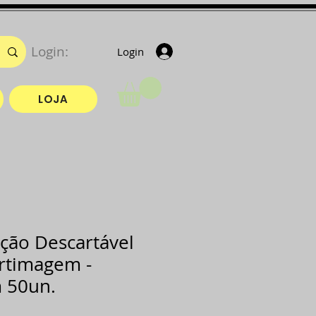
Login:
Login
LOJA
ição Descartável
rtimagem -
 50un.