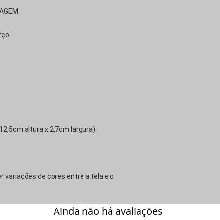
TIMAGEM
rço
2,5cm altura x 2,7cm largura)
r variações de cores entre a tela e o
Ainda não há avaliações