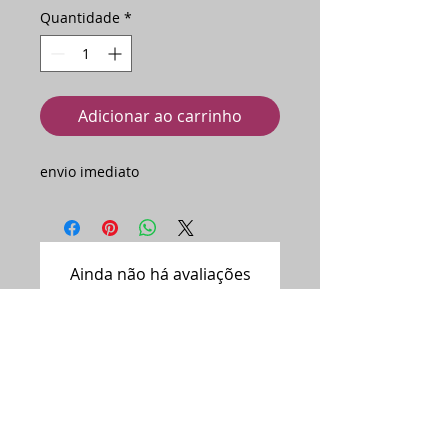
Quantidade
*
Adicionar ao carrinho
envio imediato
Ainda não há avaliações
Compartilhe sua opinião. Seja o
primeiro a deixar uma avaliação.
Avaliar
Assine nossa