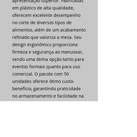
apresentação superior. Fabricadas
em plástico de alta qualidade,
oferecem excelente desempenho
no corte de diversos tipos de
alimentos, além de um acabamento
refinado que valoriza a mesa. Seu
design ergonômico proporciona
firmeza e segurança ao manusear,
sendo uma ótima opção tanto para
eventos formais quanto para uso
comercial. O pacote com 50
unidades oferece ótimo custo-
benefício, garantindo praticidade
no armazenamento e facilidade na
distribuição. Escolha as Facas
Refeição Premium Artimagem e
leve mais eficiência, higiene e
sofisticação para suas refeições!