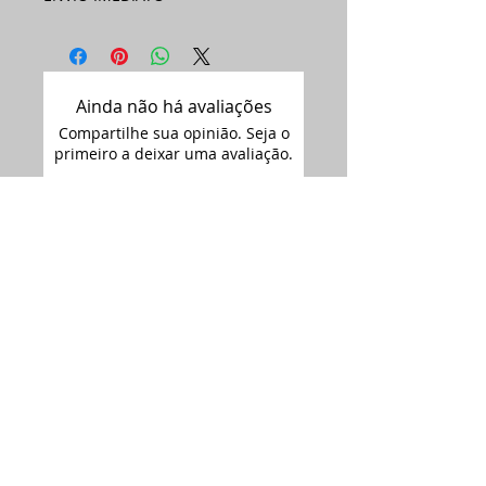
Ainda não há avaliações
Compartilhe sua opinião. Seja o
primeiro a deixar uma avaliação.
Avaliar
Assine nossa
newsletter •
Email
Enviar
ARTIMAGEM - CNPJ:
12.681.238
/0001-09
Siga-nos no