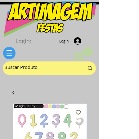
Login:
Login