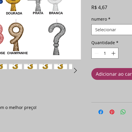
Preço
R$ 4,67
numero
*
Selecionar
Quantidade
*
Adicionar ao ca
om o melhor preço!
.