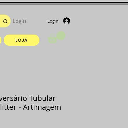
Login:
Login
LOJA
versário Tubular
itter - Artimagem