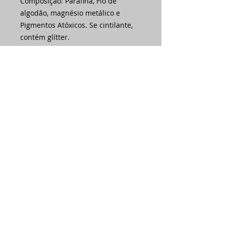
Composição: Parafina, Fio de
algodão, magnésio metálico e
Pigmentos Atóxicos. Se cintilante,
contém glítter.
Ainda não há avaliações
Compartilhe sua opinião. Seja o
primeiro a deixar uma avaliação.
Avaliar
Assine nossa
newsletter •
Email