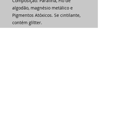
Composição: Parafina, Fio de
algodão, magnésio metálico e
Pigmentos Atóxicos. Se cintilante,
contém glítter.
Ainda não há avaliações
Compartilhe sua opinião. Seja o
primeiro a deixar uma avaliação.
Avaliar
Assine nossa
newsletter •
Email