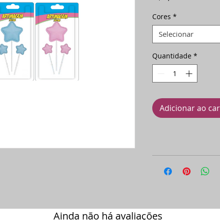
Cores
*
Selecionar
Quantidade
*
Adicionar ao ca
Ainda não há avaliações