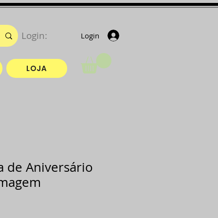
Login:
Login
LOJA
a de Aniversário
timagem