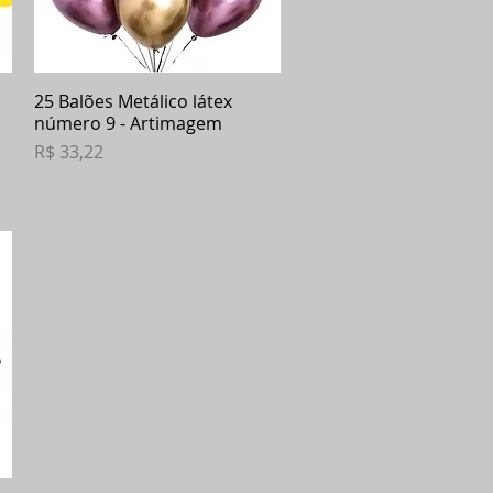
25 Balões Metálico látex
Visualização rápida
número 9 - Artimagem
Preço
R$ 33,22