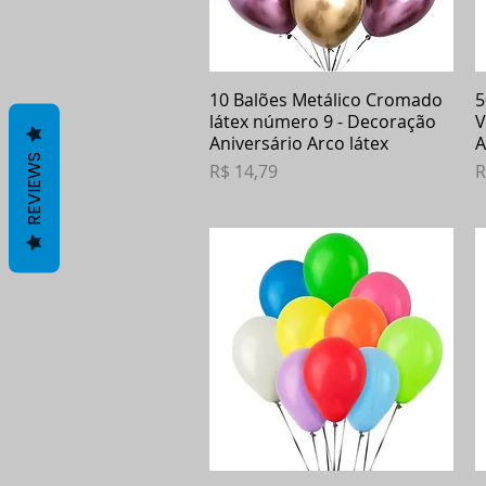
10 Balões Metálico Cromado
Visualização rápida
5
látex número 9 - Decoração
V
Aniversário Arco látex
A
REVIEWS
Preço
P
R$ 14,79
R