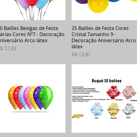
0 Balões Bexigas de Festa
Visualização rápida
25 Balões de Festa Cores
Visualização rápida
árias Cores Nº7 - Decoração
Cristal Tamanho 9 -
niversário Arco látex
Decoração Aniversário Arco
látex
reço
$ 12,33
Preço
R$ 13,81