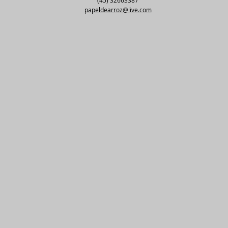
(45) 32663387
papeldearroz@live.com