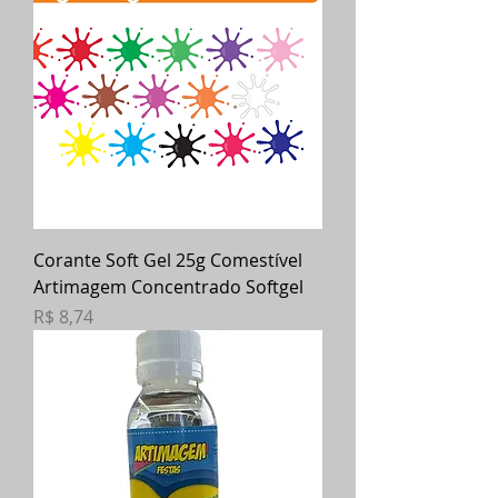
Corante Soft Gel 25g Comestível
Artimagem Concentrado Softgel
Preço
R$ 8,74