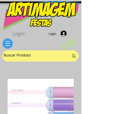
Login:
Login