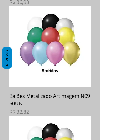
Preço
R$ 36,98
REVIEWS
Balões Metalizado Artimagem N09
50UN
Preço
R$ 32,82