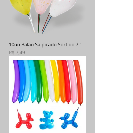
10un Balão Salpicado Sortido 7''
Preço
R$ 7,49