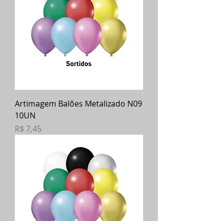
Artimagem Balões Metalizado N09
10UN
Preço
R$ 7,45