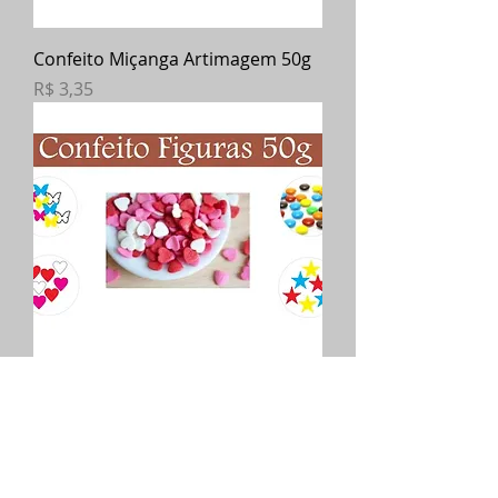
Confeito Miçanga Artimagem 50g
Preço
R$ 3,35
Confeitos Figuras Artimagem 50g
Preço
R$ 4,84