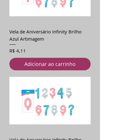
Vela de Aniversário Infinity Brilho
Azul Artimagem
Preço
R$ 4,11
Adicionar ao carrinho
Vela de Aniversário Infinity Brilho