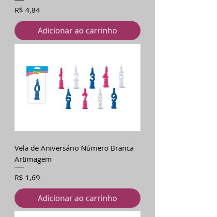
Preço
R$ 4,84
Adicionar ao carrinho
Vela de Aniversário Número Branca
Artimagem
Preço
R$ 1,69
Adicionar ao carrinho