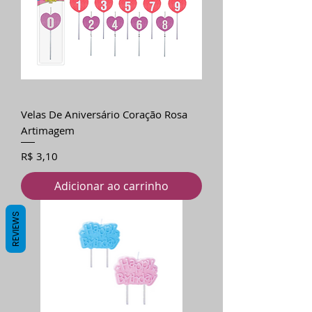
Velas De Aniversário Coração Rosa
Artimagem
Preço
R$ 3,10
Adicionar ao carrinho
REVIEWS