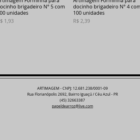
rtimagem Forminha para
Artimagem Forminha para
ocinho brigadeiro N° 5 com
docinho brigadeiro N° 4 co
00 unidades
100 unidades
reço
Preço
$ 1,93
R$ 2,39
ARTIMAGEM - CNPJ: 12.681.238/0001-09
Rua Florianópolis 2692, Bairro Iguaçú / Céu Azul - PR
(45) 32663387
papeldearroz@live.com