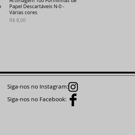
Artimagem 100 Forminhas de
m
Papel Descartáveis N-0 -
Várias cores
Preço
R$ 8,00
Siga-nos no Instagram:
Siga-nos no Facebook: