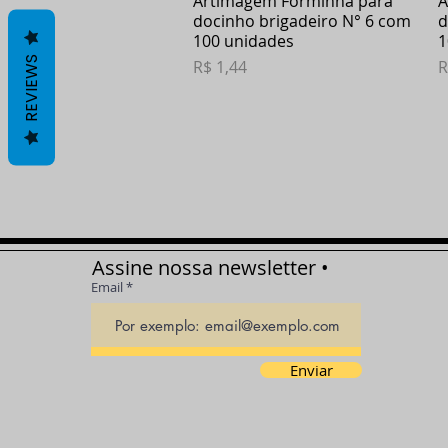
Artimagem Forminha para
A
docinho brigadeiro N° 6 com
d
100 unidades
1
REVIEWS
Preço
P
R$ 1,44
R
Assine nossa newsletter •
Email
Enviar