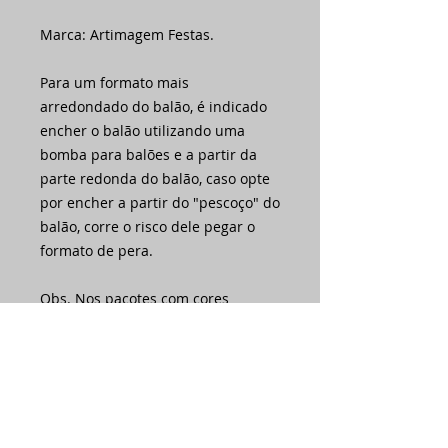
Marca: Artimagem Festas.
Para um formato mais
arredondado do balão, é indicado
encher o balão utilizando uma
bomba para balões e a partir da
parte redonda do balão, caso opte
por encher a partir do "pescoço" do
balão, corre o risco dele pegar o
formato de pera.
Obs. Nos pacotes com cores
sortidas não é garantido
quantidade proporcional de todas
as cores.