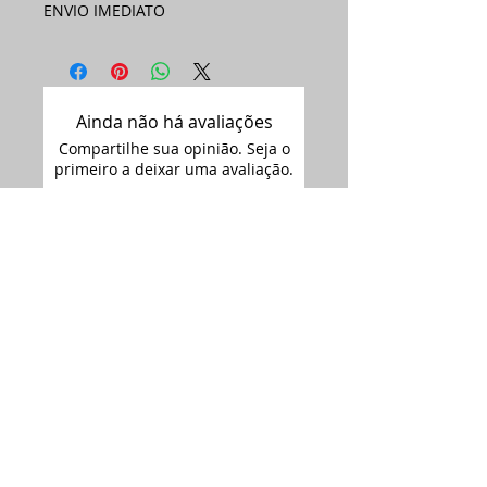
ENVIO IMEDIATO
Ainda não há avaliações
Compartilhe sua opinião. Seja o
primeiro a deixar uma avaliação.
Avaliar
Assine nossa
newsletter •
Email
Enviar
ARTIMAGEM - CNPJ:
12.681.238
/0001-09