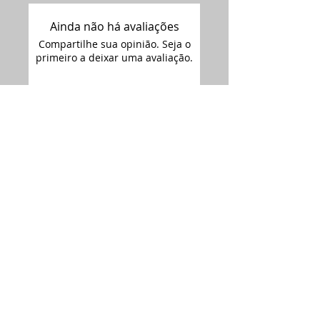
Ainda não há avaliações
Compartilhe sua opinião. Seja o
primeiro a deixar uma avaliação.
Avaliar
Assine nossa
newsletter •
Email
Enviar
ARTIMAGEM - CNPJ:
12.681.238
/0001-09
Siga-nos no
Rua Florianópolis 2692,
Instagram:
Bairro Iguaçú / Céu Azul - PR
Siga-nos no
(45) 32663387
Facebook: