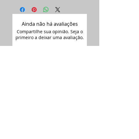
Ainda não há avaliações
Compartilhe sua opinião. Seja o
primeiro a deixar uma avaliação.
Avaliar
Assine nossa
newsletter •
Email
Enviar
ARTIMAGEM - CNPJ:
12.681.238
/0001-09
Siga-nos no
Rua Florianópolis 2692,
Instagram: