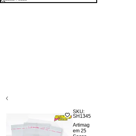
SKU:
SH1345
Artimag
em 25