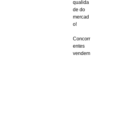
qualida
de do
mercad
o!
Concorr
entes
vendem
o 0,06
micras,
nós
vendem
os o
0,08.
Melhor
qualida
de e
maior
durabili