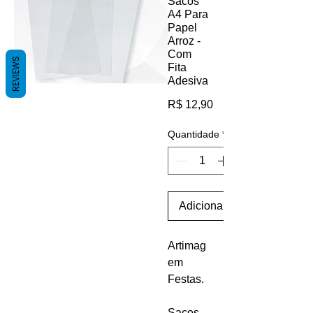
Sacos
A4 Para
Papel
Arroz -
Com
REVIEWS
Fita
Adesiva
Preço
R$ 12,90
Quantidade
*
Adicionar ao carrinho
Artimag
em
Festas.
Sacos