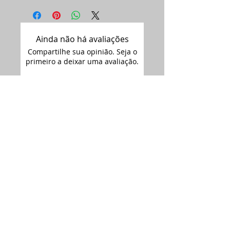
Ainda não há avaliações
Compartilhe sua opinião. Seja o
primeiro a deixar uma avaliação.
Avaliar
Assine nossa
newsletter •
Email
Enviar
ARTIMAGEM - CNPJ:
12.681.238
/0001-09
Siga-nos no
Rua Florianópolis 2692,
Instagram: