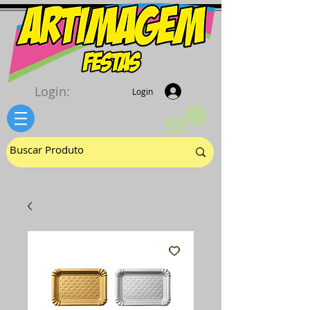
Login:
Login