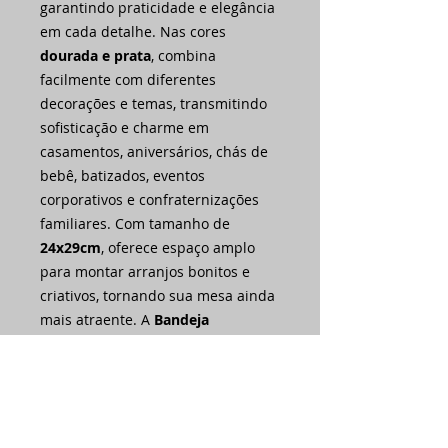
garantindo praticidade e elegância
em cada detalhe. Nas cores
dourada e prata
, combina
facilmente com diferentes
decorações e temas, transmitindo
sofisticação e charme em
casamentos, aniversários, chás de
bebê, batizados, eventos
corporativos e confraternizações
familiares. Com tamanho de
24x29cm
, oferece espaço amplo
para montar arranjos bonitos e
criativos, tornando sua mesa ainda
mais atraente. A
Bandeja
Laminada Artimagem
é a escolha
ideal para quem busca unir estilo,
praticidade e beleza em qualquer
ocasião!