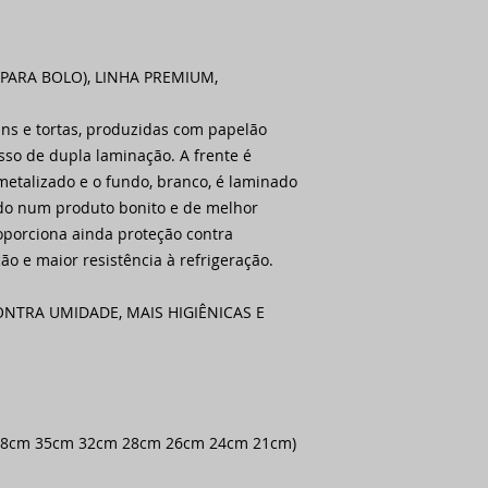
PARA BOLO), LINHA PREMIUM,
ns e tortas, produzidas com papelão
so de dupla laminação. A frente é
metalizado e o fundo, branco, é laminado
ndo num produto bonito e de melhor
oporciona ainda proteção contra
ão e maior resistência à refrigeração.
NTRA UMIDADE, MAIS HIGIÊNICAS E
(38cm 35cm 32cm 28cm 26cm 24cm 21cm)