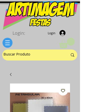
Login:
Login