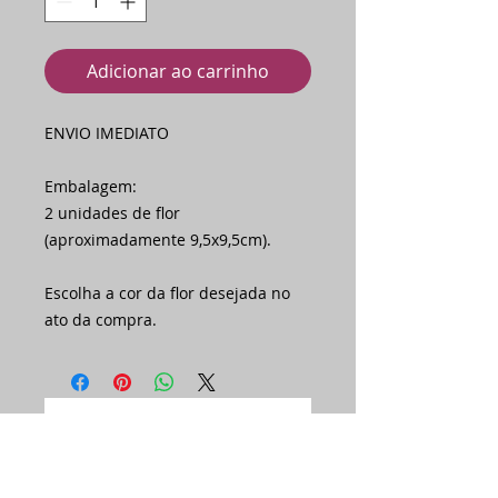
Adicionar ao carrinho
ENVIO IMEDIATO
Embalagem:
2 unidades de flor
(aproximadamente 9,5x9,5cm).
Escolha a cor da flor desejada no
ato da compra.
Ainda não há avaliações
Compartilhe sua opinião. Seja o
primeiro a deixar uma avaliação.