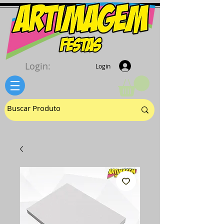
Login:
Login