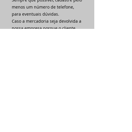
menos um número de telefone,
para eventuais dúvidas.
Caso a mercadoria seja devolvida a
nossa empresa porque o cliente
preencheu errado o endereço ou
porque estava ausente nas três
tentativas de entrega, haverá novo
custo de frete por conta do cliente.
Acompanhe sua entrega pelo site
dos correios ou junto à
transportadora indicada.
Ainda não há avaliações
Compartilhe sua opinião. Seja o
primeiro a deixar uma avaliação.