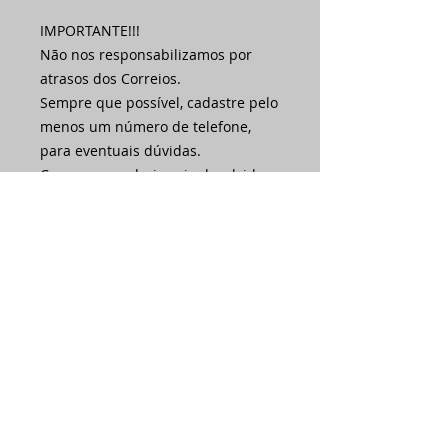
IMPORTANTE!!!
Não nos responsabilizamos por
atrasos dos Correios.
Sempre que possível, cadastre pelo
menos um número de telefone,
para eventuais dúvidas.
Caso a mercadoria seja devolvida a
nossa empresa porque o cliente
preencheu errado o endereço ou
porque estava ausente nas três
tentativas de entrega, haverá novo
custo de frete por conta do cliente.
Acompanhe sua entrega pelo site
dos correios ou junto à
transportadora indicada.