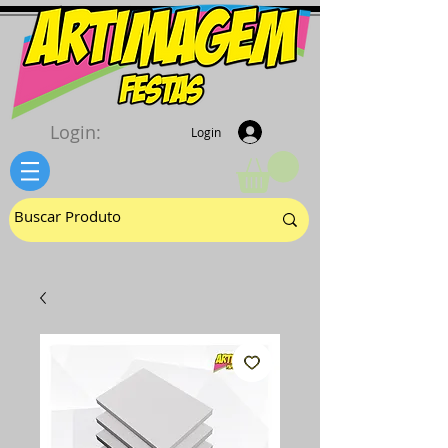
Login:
Login