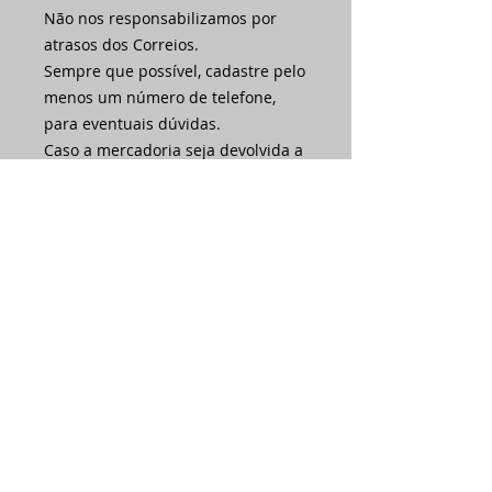
Não nos responsabilizamos por
atrasos dos Correios.
Sempre que possível, cadastre pelo
menos um número de telefone,
para eventuais dúvidas.
Caso a mercadoria seja devolvida a
nossa empresa porque o cliente
preencheu errado o endereço ou
porque estava ausente nas três
tentativas de entrega, haverá novo
custo de frete por conta do cliente.
Acompanhe sua entrega pelo site
dos correios ou junto à
transportadora indicada.
Ainda não há avaliações