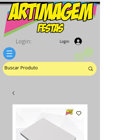
Login:
Login