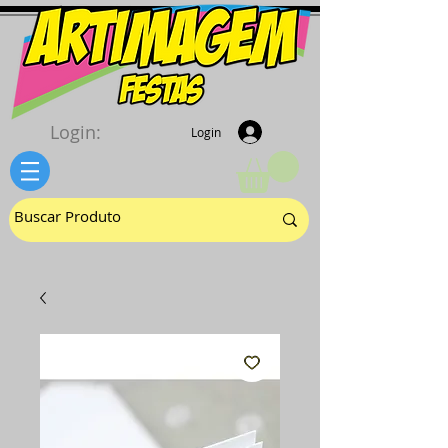
Login:
Login