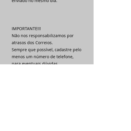
enviado no mesmo dia.
IMPORTANTE!!!
Não nos responsabilizamos por
atrasos dos Correios.
Sempre que possível, cadastre pelo
menos um número de telefone,
para eventuais dúvidas.
Caso a mercadoria seja devolvida a
nossa empresa porque o cliente
preencheu errado o endereço ou
porque estava ausente nas três
tentativas de entrega, haverá novo
custo de frete por conta do cliente.
Acompanhe sua entrega pelo site
dos correios ou junto à
transportadora indicada.