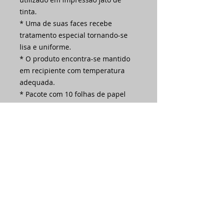
tinta.
* Uma de suas faces recebe
tratamento especial tornando-se
lisa e uniforme.
* O produto encontra-se mantido
em recipiente com temperatura
adequada.
* Pacote com 10 folhas de papel
comestível em branco no tamanho
A4 (210x297mm).
Ainda não há avaliações
Compartilhe sua opinião. Seja o
primeiro a deixar uma avaliação.