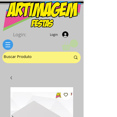
Login:
Login