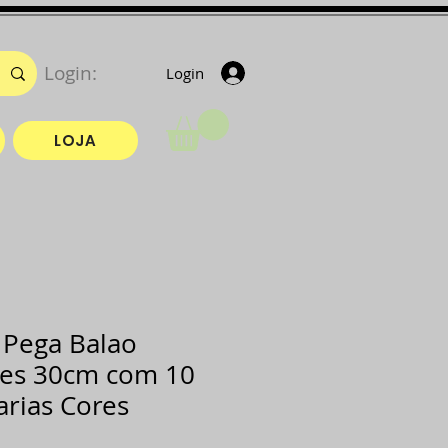
Login:
Login
LOJA
Pega Balao
tes 30cm com 10
arias Cores